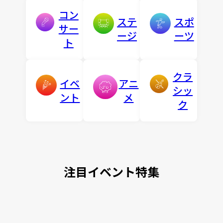
コン
ステ
スポ
サー
ージ
ーツ
ト
クラ
イベ
アニ
シッ
ント
メ
ク
注目イベント特集