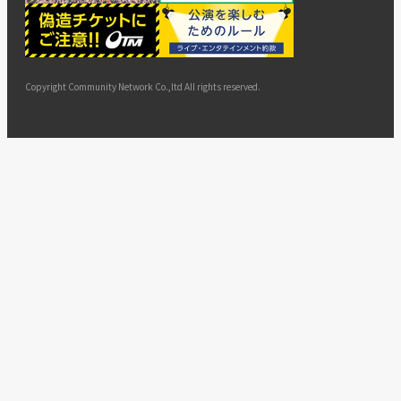
ー
ョン
サイト
カスタ
止・変
に基づ
ド
マップ
マーハ
更
く表示
ラスメ
ントへ
Copyright Community Network Co.,ltd All rights reserved.
の対応
指針