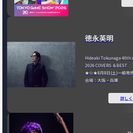
徳永英明
Hideaki Tokunaga 40th 
2026 COVERS ＆BEST
★☆★8月8日(土)一般発
会場：大阪・兵庫
詳しく