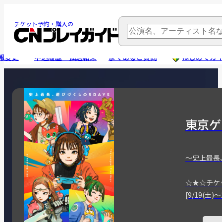
チケット予約・購入の
報変更
申込履歴・抽選結果
よくあるご質問
はじめてガ
東京ゲ
～史上最長
☆★☆チケ
[9/19(土