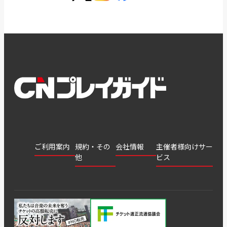
ご利用案内
規約・その
会社情報
主催者様向けサー
他
ビス
会社
会員登
チケッ
案内
採用
チケット
会員情
推奨環
録
ト販
情報
グル
GATE
申込履
プライ
報変更
境
売・運
ープ
よくあ
著作権
歴・抽
バシー
用ソリ
会社
はじめ
利用規
るご質
につい
選結果
ポリシ
ューシ
公演中
特商法
てガイ
約
問
て