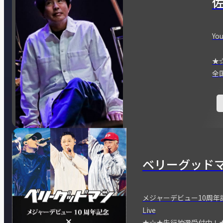
You
★
全
ベリーグッド
メジャーデビュー10周年記念
Live
★☆★先行抽選受付中！