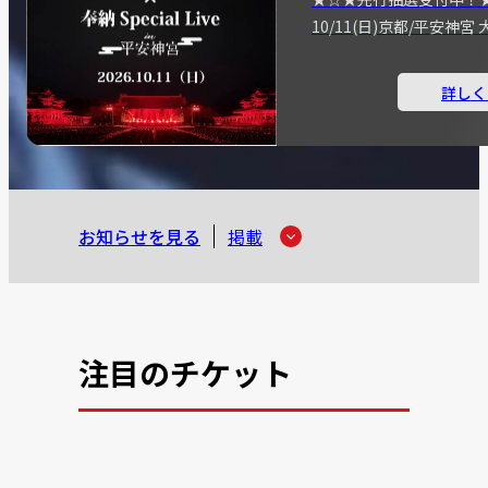
10/11(日)京都/平安神
詳しく
お知らせを見る
掲載
注目のチケット